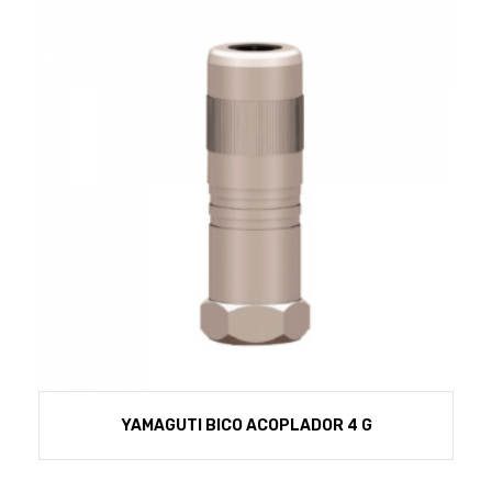
Podadores
Policorte
Produtos a Bateria
Raladores
Pulverizadores
Serra Circular
Roçadeiras
Serra Fita
Sopradores e Aspirador
Serra Mármore
Varredeiras
Serra Sabre
Serra Tico Tico
Soprador
Tupia
WEG
YAMAGUTI BICO ACOPLADOR 4 G