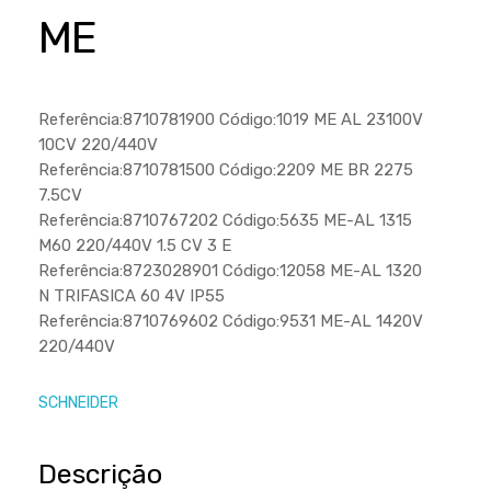
Cortador a Disco
Betoneiras
Chaves Manuais
ME
Sementes
Outros
Cortador de Palmas
Branco
Discos de Corte e Abrasivos
Telas
Equipamentos de Proteção EPI
Compressores de Ar
Jogos de Ferramentas
Referência:8710781900 Código:1019 ME AL 23100V
Ferramentas Manuais e Acessórios
Esmelhiradeiras
Marretas
10CV 220/440V
Referência:8710781500 Código:2209 ME BR 2275
Ferramentas Multifuncionais
Furadeiras
Morsa de Bancada
7.5CV
Furadeira
Linha a Bateria
Referência:8710767202 Código:5635 ME-AL 1315
M60 220/440V 1.5 CV 3 E
Lavadoras de Alta Pressão
Lixadeira
Referência:8723028901 Código:12058 ME-AL 1320
Lubrificantes
N TRIFASICA 60 4V IP55
Marteletes
Referência:8710769602 Código:9531 ME-AL 1420V
Motopodas
Moedores
220/440V
Motosserras
Moendas de Cana
SCHNEIDER
Outros
Nogueira
Perfuradores
Plaina
Descrição