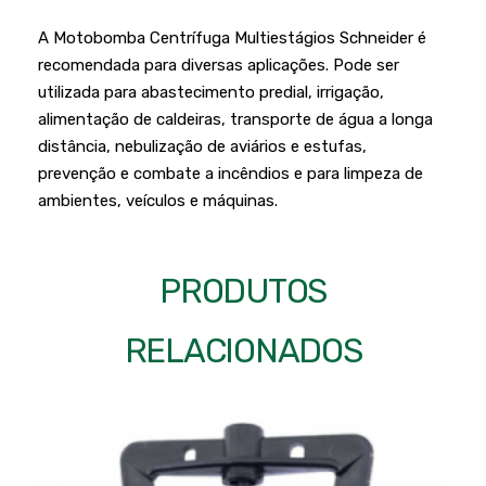
Podadores
Policorte
A Motobomba Centrífuga Multiestágios Schneider é
Produtos a Bateria
Raladores
recomendada para diversas aplicações. Pode ser
Pulverizadores
utilizada para abastecimento predial, irrigação,
Serra Circular
alimentação de caldeiras, transporte de água a longa
Roçadeiras
Serra Fita
distância, nebulização de aviários e estufas,
Sopradores e Aspirador
prevenção e combate a incêndios e para limpeza de
Serra Mármore
ambientes, veículos e máquinas.
Varredeiras
Serra Sabre
Serra Tico Tico
PRODUTOS
Soprador
RELACIONADOS
Tupia
WEG