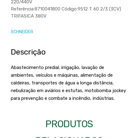
220/440V
Podadores
Policorte
Referência:8710041800 Código:9512 T 60 2/3 (3CV)
Produtos a Bateria
TRIFASICA 380V
Raladores
Pulverizadores
Serra Circular
SCHNEIDER
Roçadeiras
Serra Fita
Sopradores e Aspirador
Descrição
Serra Mármore
Varredeiras
Serra Sabre
Abastecimento predial, irrigação, lavação de
Serra Tico Tico
ambientes, veículos e máquinas, alimentação de
caldeiras, transportes de água a longa distância,
Soprador
nebulização em aviários e estufas, motobomba jockey
Tupia
para prevenção e combate a incêndio, indústrias.
WEG
PRODUTOS