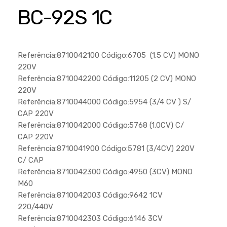
Cortador a Disco
Betoneiras
Chaves Manuais
BC-92S 1C
Sementes
Outros
Cortador de Palmas
Branco
Discos de Corte e Abrasivos
Telas
Equipamentos de Proteção EPI
Compressores de Ar
Jogos de Ferramentas
Referência:8710042100 Código:6705 (1.5 CV) MONO
Ferramentas Manuais e Acessórios
Esmelhiradeiras
Marretas
220V
Referência:8710042200 Código:11205 (2 CV) MONO
Ferramentas Multifuncionais
Furadeiras
Morsa de Bancada
220V
Furadeira
Linha a Bateria
Referência:8710044000 Código:5954 (3/4 CV ) S/
CAP 220V
Lavadoras de Alta Pressão
Lixadeira
Referência:8710042000 Código:5768 (1.0CV) C/
Lubrificantes
CAP 220V
Marteletes
Referência:8710041900 Código:5781 (3/4CV) 220V
Motopodas
Moedores
C/ CAP
Referência:8710042300 Código:4950 (3CV) MONO
Motosserras
Moendas de Cana
M60
Outros
Referência:8710042003 Código:9642 1CV
Nogueira
220/440V
Perfuradores
Plaina
Referência:8710042303 Código:6146 3CV