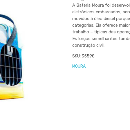
A Bateria Moura foi desenvo
eletrônicos embarcados, send
movidos à óleo diesel porqu
categorias. Ela oferece maio
trabalho – típicas das opera
Esforços semelhantes também
construção civil.
SKU:
35598
MOURA