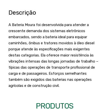
Podadores
Policorte
Descrição
Produtos a Bateria
Raladores
Pulverizadores
Serra Circular
A Bateria Moura foi desenvolvida para atender a
Roçadeiras
crescente demanda dos sistemas eletrônicos
Serra Fita
embarcados, sendo a bateria ideal para equipar
Sopradores e Aspirador
Serra Mármore
caminhões, ônibus e tratores movidos à óleo diesel
Varredeiras
porque atende às especificações mais exigentes
Serra Sabre
destas categorias. Ela oferece maior resistência às
Serra Tico Tico
vibrações intensas das longas jornadas de trabalho –
típicas das operações de transporte profissional de
Soprador
carga e de passageiros. Esforços semelhantes
Tupia
também são exigidos das baterias nas operações
agrícolas e de construção civil.
WEG
PRODUTOS