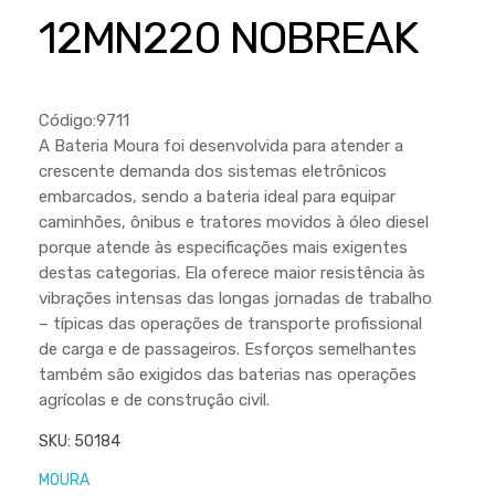
Cortador a Disco
Betoneiras
Chaves Manuais
12MN220 NOBREAK
Sementes
Outros
Cortador de Palmas
Branco
Discos de Corte e Abrasivos
Telas
Equipamentos de Proteção EPI
Compressores de Ar
Jogos de Ferramentas
Código:9711
Ferramentas Manuais e Acessórios
Esmelhiradeiras
Marretas
A Bateria Moura foi desenvolvida para atender a
crescente demanda dos sistemas eletrônicos
Ferramentas Multifuncionais
Furadeiras
Morsa de Bancada
embarcados, sendo a bateria ideal para equipar
Furadeira
Linha a Bateria
caminhões, ônibus e tratores movidos à óleo diesel
porque atende às especificações mais exigentes
Lavadoras de Alta Pressão
Lixadeira
destas categorias. Ela oferece maior resistência às
Lubrificantes
vibrações intensas das longas jornadas de trabalho
Marteletes
– típicas das operações de transporte profissional
Motopodas
Moedores
de carga e de passageiros. Esforços semelhantes
também são exigidos das baterias nas operações
Motosserras
Moendas de Cana
agrícolas e de construção civil.
Outros
Nogueira
SKU:
50184
Perfuradores
Plaina
MOURA