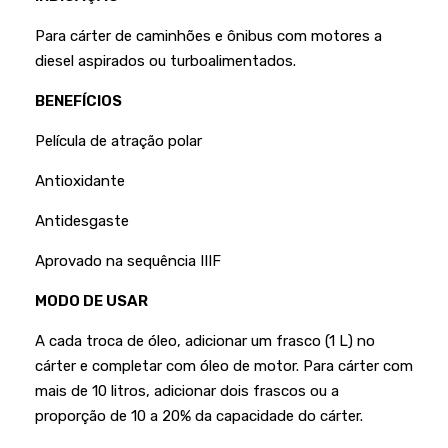
Podadores
Policorte
Para cárter de caminhões e ônibus com motores a
Produtos a Bateria
Raladores
diesel aspirados ou turboalimentados.
Pulverizadores
Serra Circular
BENEFÍCIOS
Roçadeiras
Serra Fita
Película de atração polar
Sopradores e Aspirador
Serra Mármore
Antioxidante
Varredeiras
Serra Sabre
Antidesgaste
Serra Tico Tico
Aprovado na sequência IIIF
Soprador
MODO DE USAR
Tupia
A cada troca de óleo, adicionar um frasco (1 L) no
WEG
cárter e completar com óleo de motor. Para cárter com
mais de 10 litros, adicionar dois frascos ou a
proporção de 10 a 20% da capacidade do cárter.