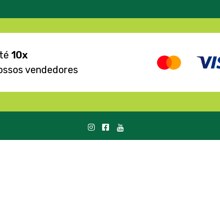
até
10x
ossos vendedores