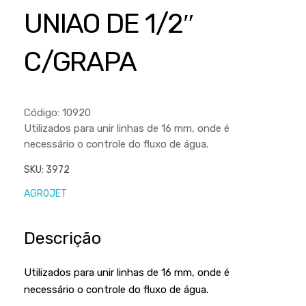
Cortador a Disco
Betoneiras
Chaves Manuais
UNIAO DE 1/2″
Sementes
Outros
Cortador de Palmas
Branco
Discos de Corte e Abrasivos
Telas
C/GRAPA
Equipamentos de Proteção EPI
Compressores de Ar
Jogos de Ferramentas
Ferramentas Manuais e Acessórios
Esmelhiradeiras
Marretas
Ferramentas Multifuncionais
Furadeiras
Código: 10920
Morsa de Bancada
Utilizados para unir linhas de 16 mm, onde é
Furadeira
Linha a Bateria
necessário o controle do fluxo de água.
Lavadoras de Alta Pressão
Lixadeira
SKU:
3972
Lubrificantes
Marteletes
AGROJET
Motopodas
Moedores
Descrição
Motosserras
Moendas de Cana
Outros
Nogueira
Utilizados para unir linhas de 16 mm, onde é
Perfuradores
necessário o controle do fluxo de água.
Plaina