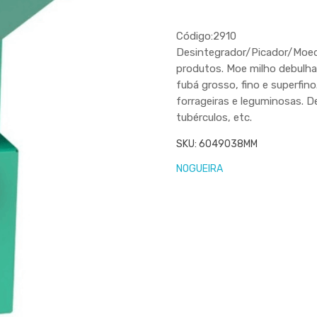
Código:2910
Desintegrador/Picador/Moedo
produtos. Moe milho debulha
fubá grosso, fino e superfin
forrageiras e leguminosas. D
tubérculos, etc.
SKU:
6049038MM
NOGUEIRA