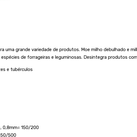
ura uma grande variedade de produtos. Moe milho debulhado e mi
s espécies de forrageiras e leguminosas. Desintegra produtos como
zes e tubérculos
0, 0,8mm= 150/200
 350/500