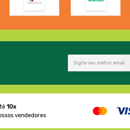
até
10x
ossos vendedores